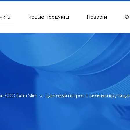
укты
новые продукты
Новости
О
н CDC Extra Slim
»
Цанговый патрон с сильным крутящ