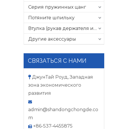
Серия пружинных цанг
Потяните шпильку
Втулка (рукав держателя инструмента)
Другие аксессуары
СВЯЗАТЬСЯ С НАМИ
ДжунТай Роуд, Западная

зона экономического
развития

admin@shandongchongde.co
m
+86-537-4455875
