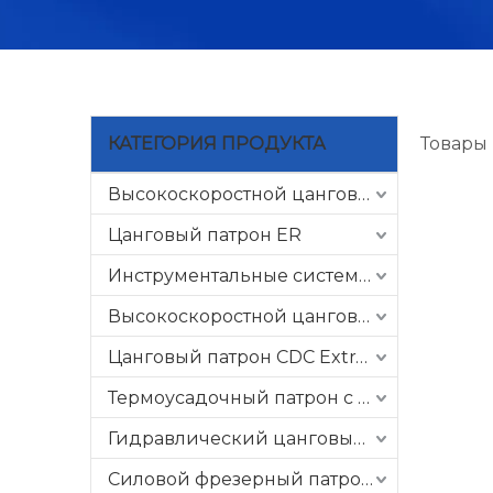
КАТЕГОРИЯ ПРОДУКТА
Товары
Высокоскоростной цанговый патрон GER
Цанговый патрон ER
Инструментальные системы с ЧПУ
Высокоскоростной цанговый патрон CSK
Цанговый патрон CDC Extra Slim
Термоусадочный патрон с ЧПУ
Гидравлический цанговый патрон
Силовой фрезерный патрон C