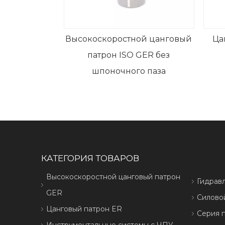
Высокоскоростной цанговый
Ца
патрон ISO GER без
шпоночного паза
КАТЕГОРИЯ ТОВАРОВ
Высокоскоростной цанговый патрон
Гидрав
GER
Силово
Цанговый патрон ER
Серия 