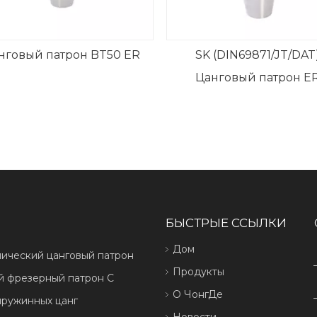
нговый патрон BT50 ER
SK (DIN69871/JT/DAT
Цанговый патрон E
БЫСТРЫЕ ССЫЛКИ
Дом
лический цанговый патрон
Продукты
й фрезерный патрон C
О ЧонгДе
пружинных цанг