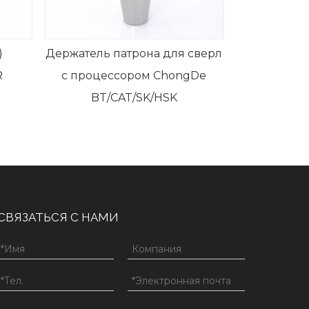
)
Держатель патрона для сверл
R
с процессором ChongDe
BT/CAT/SK/HSK
СВЯЗАТЬСЯ С НАМИ