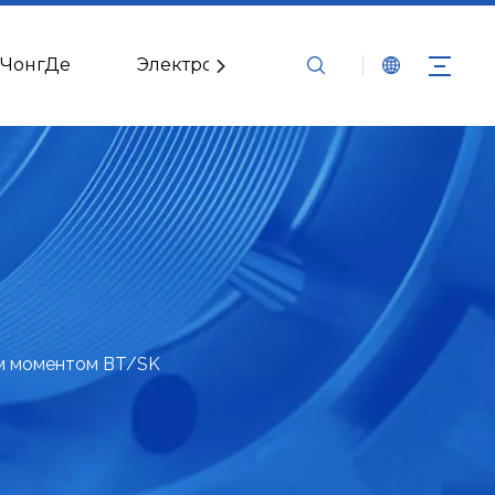
 ЧонгДе
Электронные каталоги
Связать
им моментом BT/SK