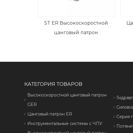
ST ER Высокоскоростной
Цанговый патрон B
цанговый патрон
гайкой типа 
КАТЕГОРИЯ ТОВАРОВ
Высокоскоростной цанговый патрон
Гидрав
GER
Силово
Цанговый патрон ER
Серия 
Инструментальные системы с ЧПУ
Потяни