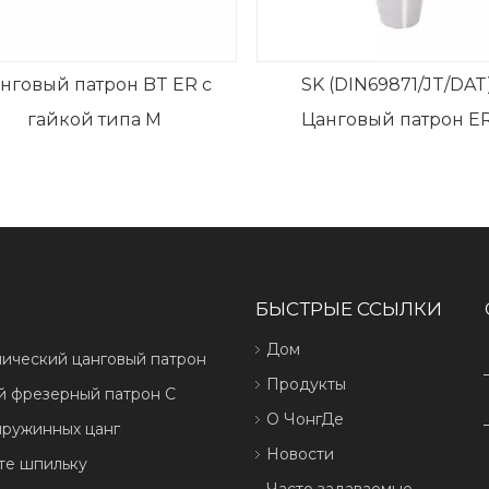
T ER с
SK (DIN69871/JT/DAT)
Цангов
M
Цанговый патрон ER
х
БЫСТРЫЕ ССЫЛКИ
Дом
лический цанговый патрон
Продукты
й фрезерный патрон C
О ЧонгДе
пружинных цанг
Новости
те шпильку