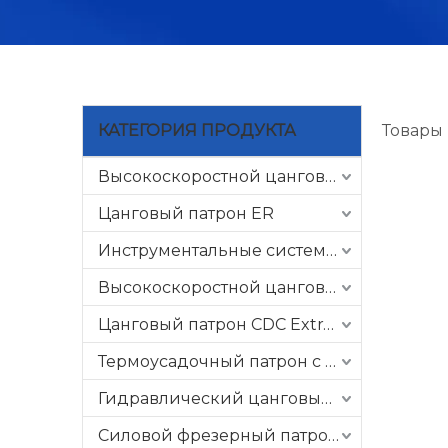
КАТЕГОРИЯ ПРОДУКТА
Товары
Высокоскоростной цанговый патрон GER
Цанговый патрон ER
Инструментальные системы с ЧПУ
Высокоскоростной цанговый патрон CSK
Цанговый патрон CDC Extra Slim
Термоусадочный патрон с ЧПУ
Гидравлический цанговый патрон
Силовой фрезерный патрон C