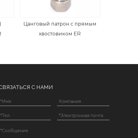
сменным стержнем
ый патрон с прямым
востовиком ER
СВЯЗАТЬСЯ С НАМИ