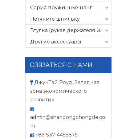
Серия пружинных цанг
Потяните шпильку
Втулка (рукав держателя инструмента)
Другие аксессуары
СВЯЗАТЬСЯ С НАМИ
ДжунТай Роуд, Западная

зона экономического
развития

admin@shandongchongde.co
m
+86-537-4455875
