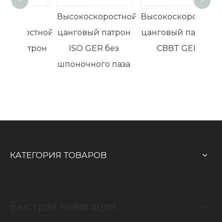
<
>
ца
ER
Высокоскоростной
Высокоскоростной
оростной
цанговый патрон
цанговый патрон
 патрон
ISO GER без
CBBT GER
шпоночного паза
КАТЕГОРИЯ ТОВАРОВ
Быстрая навигация