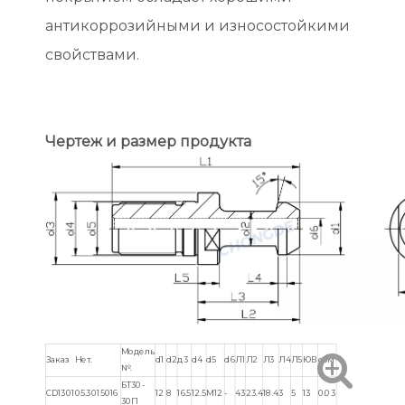
антикоррозийными и износостойкими
свойствами.
Чертеж и размер продукта
Модель
Заказ Нет.
d1
d2
д3
d4
d5
d6
Л1
Л2
Л3
Л4
Л5
ЮВ
сом
№.
БТ30-
CD130105.3015016
12
8
16.5
12.5
М12
-
43
23.4
18.4
3
5
13
0.03
30П