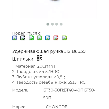
Поделиться с:
Удерживающая ручка JIS B6339
Шпильки
1. Материал: 20CrMnTi;
2. Твердость: 54-57HRC;
3. Глубина углерода: >0,8；
4. Твердость резьбы ниже: 35±5HRC.
Модель:
БТ30-30П;БТ40-40П;БТ50-
50П
Марка
CHONGDE