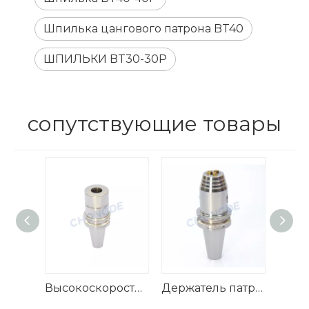
Шпилька цангового патрона BT40
ШПИЛЬКИ BT30-30P
сопутствующие товары
Цанговый патрон BT30 BT40 ER
Высокоскоростной цанговый патрон BT GSK
Держатель патрона для сверл с процессором ChongDe BT/CAT/SK/HSK