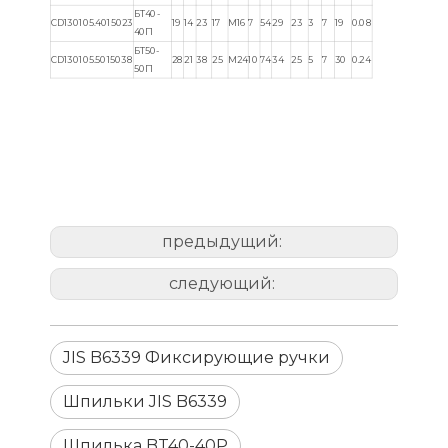
БТ40-
CD130105.4015023
19
14
23
17
М16
7
54
29
23
3
7
19
0.08
40П
БТ50-
CD130105.5015038
28
21
38
25
М24
10
74
34
25
5
7
30
0.24
50П
предыдущий:
следующий:
JIS B6339 Фиксирующие ручки
Шпильки JIS B6339
Шпилька BT40-40P