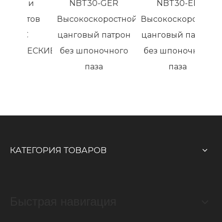
тели
NBT30-GER
NBT30-ER
ентов
Высокоскоростной
Высокоскоростной
 HC
цанговый патрон
цанговый патрон
ИЧЕСКИЕ
без шпоночного
без шпоночного
паза
паза
КАТЕГОРИЯ ТОВАРОВ
Быстрая навигация