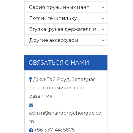
Серия пружинных цанг
Потяните шпильку
Втулка (рукав держателя инструмента)
Другие аксессуары
СВЯЗАТЬСЯ С НАМИ
ДжунТай Роуд, Западная

зона экономического
развития

admin@shandongchongde.co
m
+86-537-4455875
