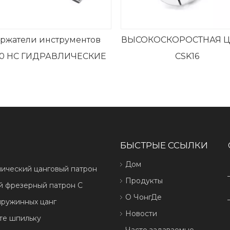
ржатели инструментов
ВЫСОКОСКОРОСТНАЯ Ц
0 HC ГИДРАВЛИЧЕСКИЕ
CSK16
БЫСТРЫЕ ССЫЛКИ
Дом
лический цанговый патрон
Продукты
й фрезерный патрон C
О ЧонгДе
пружинных цанг
Новости
те шпильку