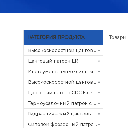
КАТЕГОРИЯ ПРОДУКТА
Товары
Высокоскоростной цанговый патрон GER
Цанговый патрон ER
Инструментальные системы с ЧПУ
Высокоскоростной цанговый патрон CSK
Цанговый патрон CDC Extra Slim
Термоусадочный патрон с ЧПУ
Гидравлический цанговый патрон
Силовой фрезерный патрон C