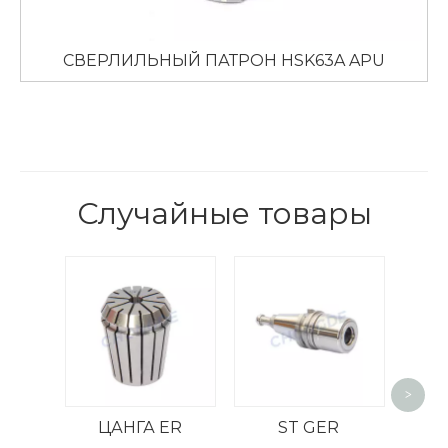
СВЕРЛИЛЬНЫЙ ПАТРОН HSK63A APU
Случайные товары
Высокос
<
>
цанговы
ЦАНГА ER
ST GER
CAT